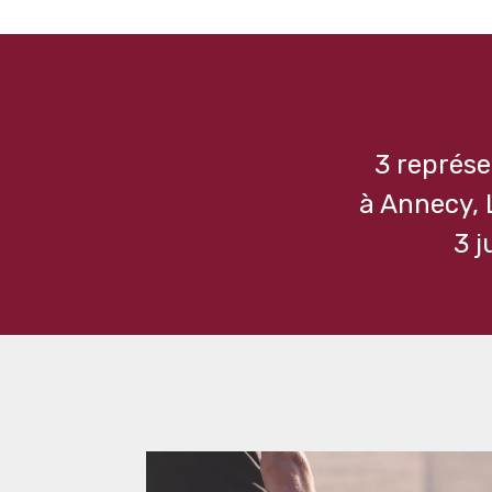
3 représ
à Annecy, 
3 j