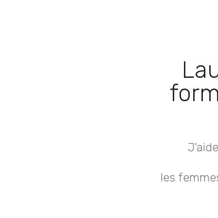
Lau
form
J'aid
les femmes