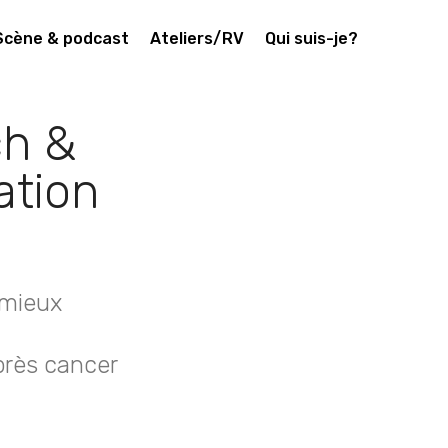
Scène & podcast
Ateliers/RV
Qui suis-je?
ch &
ation
 mieux
près cancer