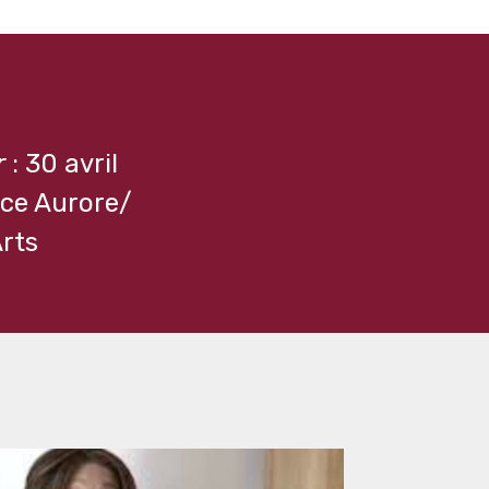
r
: 30 avril
ace Aurore/
Arts