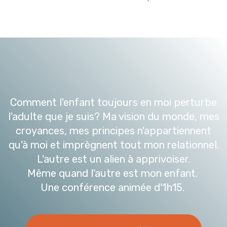
Comment l'enfant toujours en moi perturbe
l'adulte que je suis? Ma vision du monde, mes
croyances, mes principes n'appartiennent
qu'à moi et imprègnent tout mon relationnel.
L'autre est un alien à apprivoiser.
Même quand l'autre est mon enfant.
Une conférence animée d'1h15.